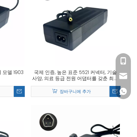
+86- 15
 모델 1903
국제 인증, 높은 표준 5521 커넥터, 기술
info@li
사양, 의료 등급 전원 어댑터를 갖춘 최고
품질의 배터리 충전기
+86 137
장바구니에 추가